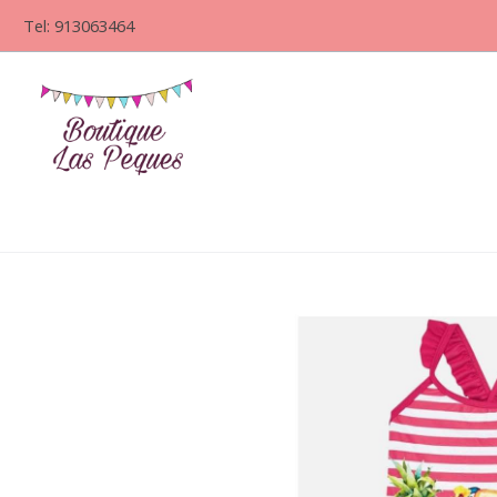
Tel: 913063464
Bañador