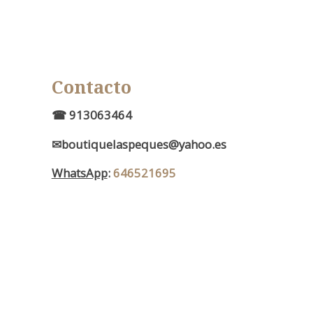
Contacto
d
☎ 913063464
✉boutiquelaspeques@yahoo.es
WhatsApp
:
646521695