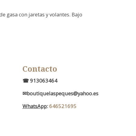
e gasa con jaretas y volantes. Bajo
Contacto
d
☎ 913063464
✉boutiquelaspeques@yahoo.es
WhatsApp
:
646521695