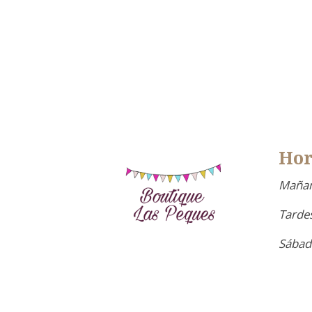
Hor
Mañan
Tardes
Sábad