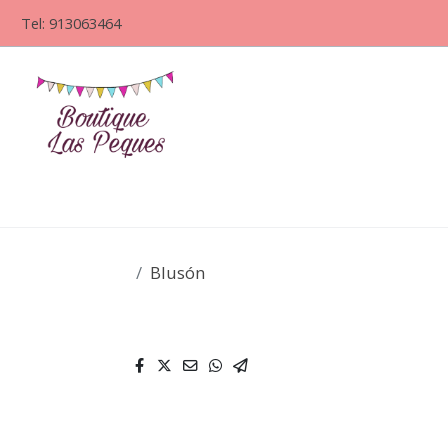
Tel: 913063464
Blusón