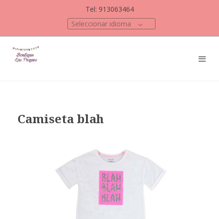
Tel: 913063464
Seleccionar idioma
Camiseta blah