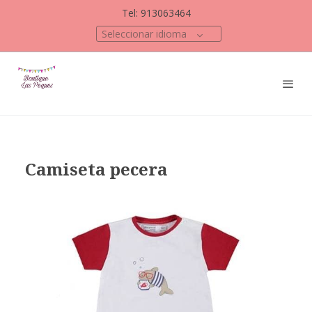
Tel: 913063464
Seleccionar idioma
Camiseta pecera