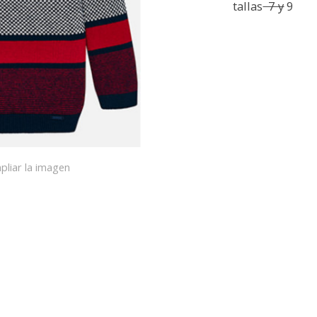
tallas
7 y
9
pliar la imagen