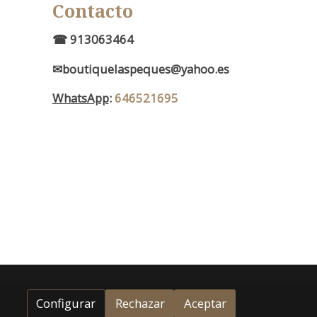
Contacto
d
☎ 913063464
✉boutiquelaspeques@yahoo.es
WhatsApp
:
646521695
Configurar
Rechazar
Aceptar