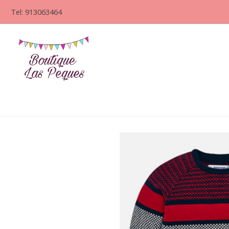
Tel: 913063464
Jersey tricolor