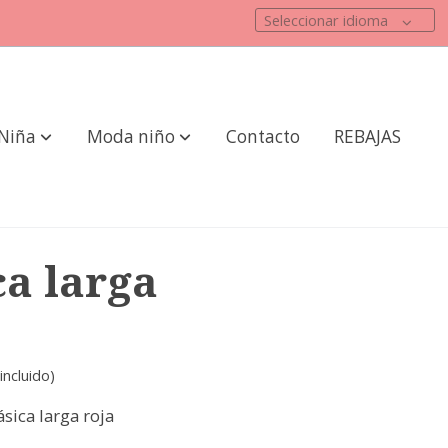
Seleccionar idioma
Niña
Moda niño
Contacto
REBAJAS
a larga
incluido)
ásica larga roja