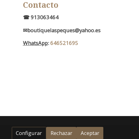
Contacto
d
☎ 913063464
✉boutiquelaspeques@yahoo.es
WhatsApp
:
646521695
Configurar
Rechazar
Aceptar