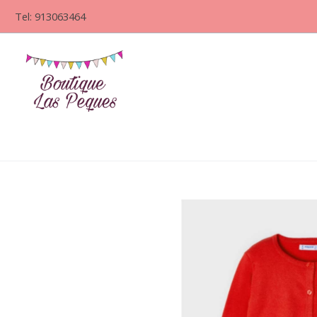
Tel: 913063464
Rebeca larga