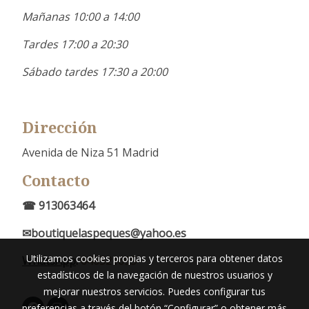
Mañanas 10:00 a 14:00
Tardes 17:00 a 20:30
Sábado tardes 17:30 a 20:00
Dirección
Avenida de Niza 51 Madrid
Contacto
☎ 913063464
✉boutiquelaspeques@yahoo.es
Utilizamos cookies propias y terceros para obtener datos
WhatsApp
:
646521695
estadísticos de la navegación de nuestros usuarios y
mejorar nuestros servicios. Puedes configurar tus
preferencias a través del botón “Configurar” o obtener más