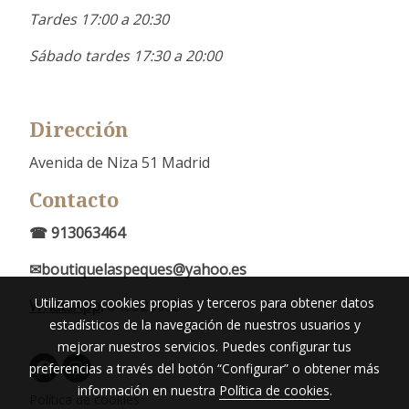
Tardes 17:00 a 20:30
Sábado tardes 17:30 a 20:00
Dirección
Avenida de Niza 51 Madrid
Contacto
☎ 913063464
✉boutiquelaspeques@yahoo.es
Utilizamos cookies propias y terceros para obtener datos
WhatsApp
:
646521695
estadísticos de la navegación de nuestros usuarios y
mejorar nuestros servicios. Puedes configurar tus
preferencias a través del botón “Configurar” o obtener más
información en nuestra
Política de cookies
.
Política de cookies