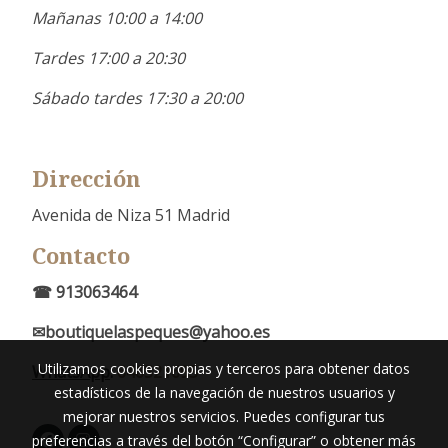
Mañanas 10:00 a 14:00
Tardes 17:00 a 20:30
Sábado tardes 17:30 a 20:00
Dirección
Avenida de Niza 51 Madrid
Contacto
☎ 913063464
✉boutiquelaspeques@yahoo.es
Utilizamos cookies propias y terceros para obtener datos
WhatsApp
:
646521695
estadísticos de la navegación de nuestros usuarios y
mejorar nuestros servicios. Puedes configurar tus
preferencias a través del botón “Configurar” o obtener más