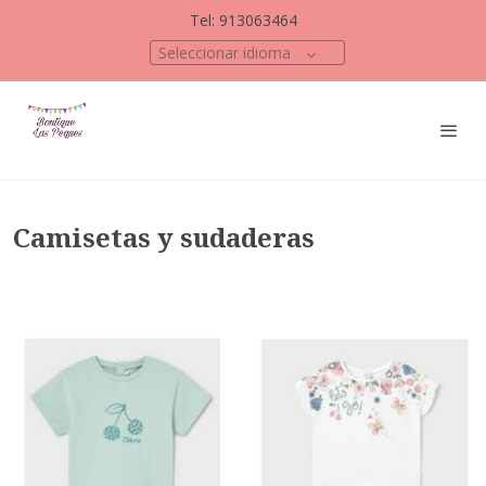
Tel: 913063464
Seleccionar idioma
Camisetas y sudaderas