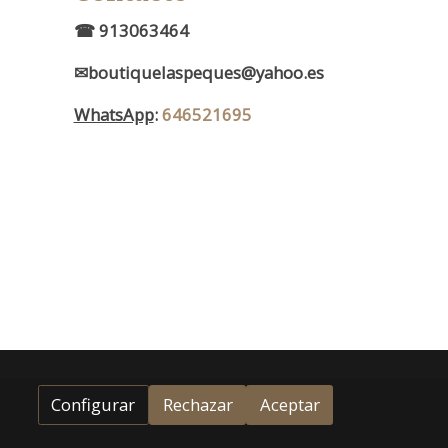
d
☎ 913063464
✉boutiquelaspeques@yahoo.es
WhatsApp
:
646521695
Configurar
Rechazar
Aceptar