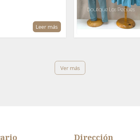
Leer más
Ver más
ario
Dirección