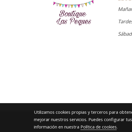
Mañan
Tardes
Sábad
Utilizamos cookies propias y terceros para obtene
mejorar nuestros servicios. Puedes configurar tu
información en nuestra
Política de cookies
.