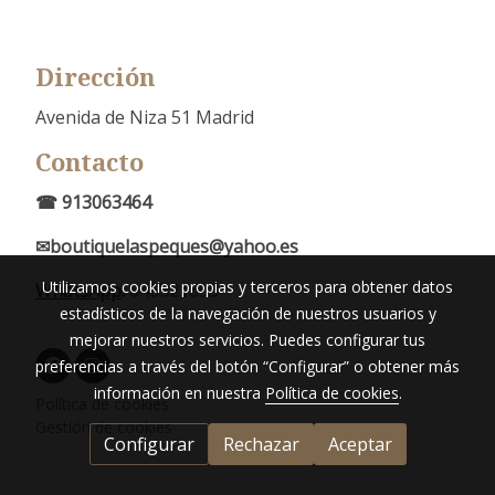
Dirección
Avenida de Niza 51 Madrid
Contacto
☎ 913063464
✉boutiquelaspeques@yahoo.es
Utilizamos cookies propias y terceros para obtener datos
WhatsApp
:
646521695
estadísticos de la navegación de nuestros usuarios y
mejorar nuestros servicios. Puedes configurar tus
preferencias a través del botón “Configurar” o obtener más
información en nuestra
Política de cookies
.
Política de cookies
Gestión de cookies
Configurar
Rechazar
Aceptar